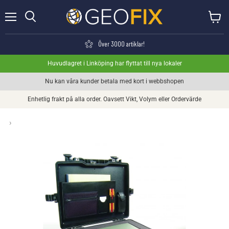
Meny
Visa va
Söka
Över 3000 artiklar!
Huvudlagret i Linköping har flyttat till nya lokaler
Nu kan våra kunder betala med kort i webbshopen
Enhetlig frakt på alla order. Oavsett Vikt, Volym eller Ordervärde
›