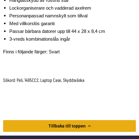
Hänglåsskydd av rostfritt stål
Lockorganiserare och vadderad axelrem
Personanpassad namnskylt som tillval
Med villkorslös garanti
Passar bärbara datorer upp till 44 x 28 x 8,4 cm
3-vreds kombinationslås ingår
Finns i följande färger: Svart
Sökord: Peli, 1495CC2, Laptop Case, Skyddsväska
Tillbaka till toppen