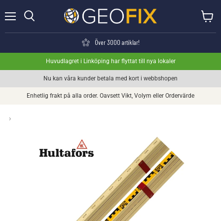
Meny
Visa va
Söka
Över 3000 artiklar!
Huvudlagret i Linköping har flyttat till nya lokaler
Nu kan våra kunder betala med kort i webbshopen
Enhetlig frakt på alla order. Oavsett Vikt, Volym eller Ordervärde
›