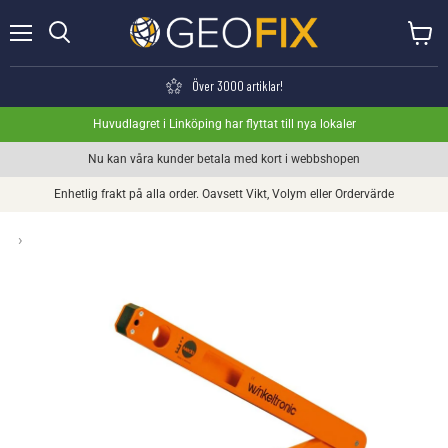
Meny
Visa va
Söka
Över 3000 artiklar!
Huvudlagret i Linköping har flyttat till nya lokaler
Nu kan våra kunder betala med kort i webbshopen
Enhetlig frakt på alla order. Oavsett Vikt, Volym eller Ordervärde
›