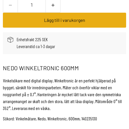
Lägg till i varukorgen
Enhetsfrakt 225 SEK
Leveranstid ca 1-3 dagar
NEDO WINKELTRONIC 600MM
Vinkelsökare med digital display. Winkeltronic är en perfekt hjälperad på
bygget, särskilt för inredningsarbeten. Mäter och överför viklar med en
noggranhet på ± 0,1°. Hanteringen är mycket lätt tack vare den symmetriska
arrangemanget av skaft och den stora, lätt att läsa display. Mätområde 0° till
352°. Leveraras med en väska.
Sökord: Vinkelmätare, Nedo, Winkeltronic, 600mm, 140235130