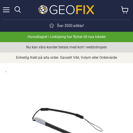
Meny
Visa va
Söka
Över 3000 artiklar!
Huvudlagret i Linköping har flyttat till nya lokaler
Nu kan våra kunder betala med kort i webbshopen
Enhetlig frakt på alla order. Oavsett Vikt, Volym eller Ordervärde
›