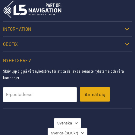
INFORMATION
GEOFIX
NYHETSBREV
Skriv upp dig på vårt nyhetsbrev för att ta del av de senaste nyheterna och våra
kampanjer.
Anmäl dig
E-postadress
SPRÅK
Svenska
LAND
Sverige
(SEK kr)