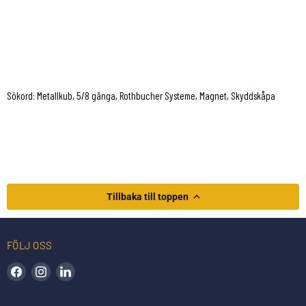
Sökord: Metallkub, 5/8 gänga, Rothbucher Systeme, Magnet, Skyddskåpa
Tillbaka till toppen
FÖLJ OSS
Hitta oss på Facebook
Hitta oss på Instagram
Hitta oss på LinkedIn