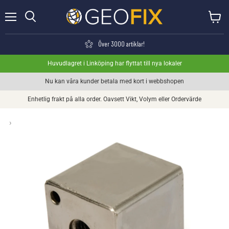
Meny
Visa va
Söka
Över 3000 artiklar!
Huvudlagret i Linköping har flyttat till nya lokaler
Nu kan våra kunder betala med kort i webbshopen
Enhetlig frakt på alla order. Oavsett Vikt, Volym eller Ordervärde
›