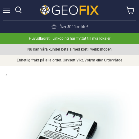
Meny
Visa va
Söka
Över 3000 artiklar!
Huvudlagret i Linköping har flyttat till nya lokaler
Nu kan våra kunder betala med kort i webbshopen
Enhetlig frakt på alla order. Oavsett Vikt, Volym eller Ordervärde
›