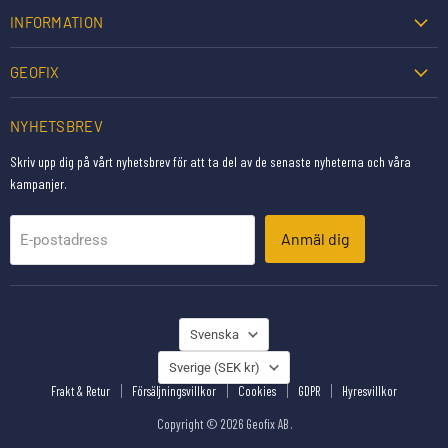
INFORMATION
GEOFIX
NYHETSBREV
Skriv upp dig på vårt nyhetsbrev för att ta del av de senaste nyheterna och våra
kampanjer.
Anmäl dig
E-postadress
SPRÅK
Svenska
LAND
Sverige
(SEK kr)
Frakt & Retur
Försäljningsvillkor
Cookies
GDPR
Hyresvillkor
Copyright © 2026 Geofix AB .