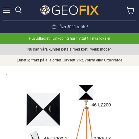
Meny
Visa va
Söka
Över 3000 artiklar!
Huvudlagret i Linköping har flyttat till nya lokaler
Nu kan våra kunder betala med kort i webbshopen
Enhetlig frakt på alla order. Oavsett Vikt, Volym eller Ordervärde
›