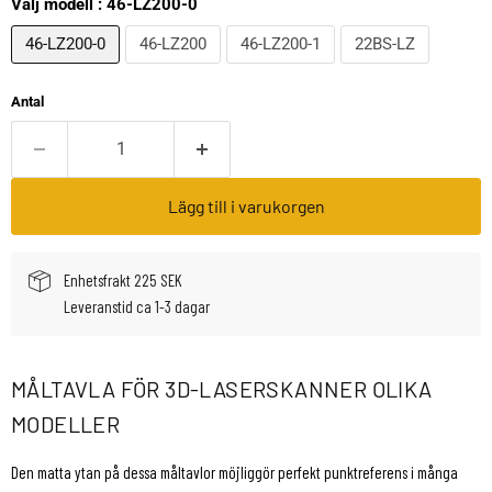
Välj modell :
46-LZ200-0
46-LZ200-0
46-LZ200
46-LZ200-1
22BS-LZ
Antal
Lägg till i varukorgen
Enhetsfrakt 225 SEK
Leveranstid ca 1-3 dagar
MÅLTAVLA FÖR 3D-LASERSKANNER OLIKA
MODELLER
Den matta ytan på dessa måltavlor möjliggör perfekt punktreferens i många