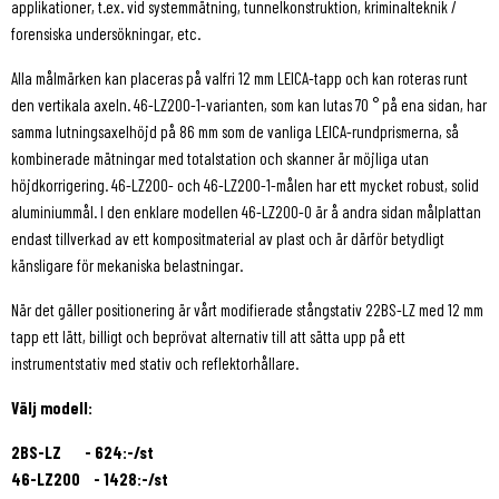
applikationer, t.ex. vid systemmätning, tunnelkonstruktion, kriminalteknik /
forensiska undersökningar, etc.
Alla målmärken kan placeras på valfri 12 mm LEICA-tapp och kan roteras runt
den vertikala axeln. 46-LZ200-1-varianten, som kan lutas 70 ° på ena sidan, har
samma lutningsaxelhöjd på 86 mm som de vanliga LEICA-rundprismerna, så
kombinerade mätningar med totalstation och skanner är möjliga utan
höjdkorrigering. 46-LZ200- och 46-LZ200-1-målen har ett mycket robust, solid
aluminiummål. I den enklare modellen 46-LZ200-0 är å andra sidan målplattan
endast tillverkad av ett kompositmaterial av plast och är därför betydligt
känsligare för mekaniska belastningar.
När det gäller positionering är vårt modifierade stångstativ 22BS-LZ med 12 mm
tapp ett lätt, billigt och beprövat alternativ till att sätta upp på ett
instrumentstativ med stativ och reflektorhållare.
Välj modell:
2BS-LZ - 624:-/st
46-LZ200 - 1428:-/st