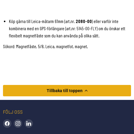
Köp gärna till Leica-mätarm 61mm (art.nr.
2080-00
) eller varför inte
kombinera med en GPS-förlängare (art.nr:
5145-00-FLY
) om du önskar ett
flexibelt magnetfäste som du kan använda på olika sätt.
Sökord: Magnetfäste, 5/8, Leica, magnetfot, magnet,
Tillbaka till toppen
FÖLJ OSS
Hitta oss på Facebook
Hitta oss på Instagram
Hitta oss på LinkedIn