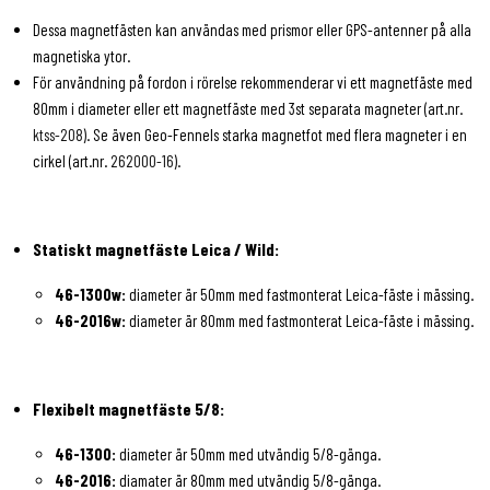
Dessa magnetfästen kan användas med prismor eller GPS-antenner på alla
magnetiska ytor.
För användning på fordon i rörelse rekommenderar vi ett magnetfäste med
80mm i diameter eller ett magnetfäste med 3st separata magneter (art.nr.
ktss-208
). Se även Geo-Fennels starka magnetfot med flera magneter i en
cirkel (art.nr.
262000-16
).
Statiskt magnetfäste Leica / Wild:
46-1300w:
diameter är 50mm med fastmonterat Leica-fäste i mässing.
46-2016w:
diameter är 80mm med fastmonterat Leica-fäste i mässing.
Flexibelt magnetfäste 5/8:
46-1300:
diameter är 50mm med utvändig 5/8-gänga.
46-2016:
diamater är 80mm med utvändig 5/8-gänga.