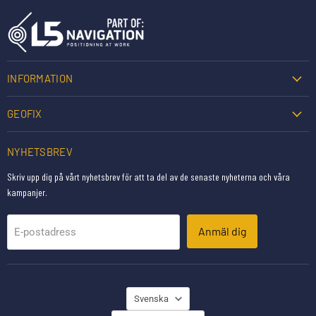
INFORMATION
GEOFIX
NYHETSBREV
Skriv upp dig på vårt nyhetsbrev för att ta del av de senaste nyheterna och våra
kampanjer.
Anmäl dig
E-postadress
SPRÅK
Svenska