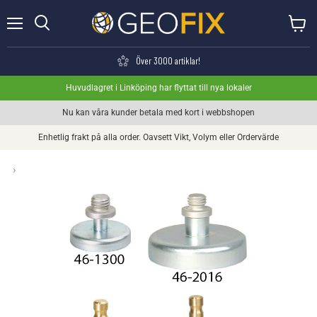
Meny
Visa va
Söka
Över 3000 artiklar!
Huvudlagret i Linköping har flyttat till nya lokaler
Nu kan våra kunder betala med kort i webbshopen
Enhetlig frakt på alla order. Oavsett Vikt, Volym eller Ordervärde
›