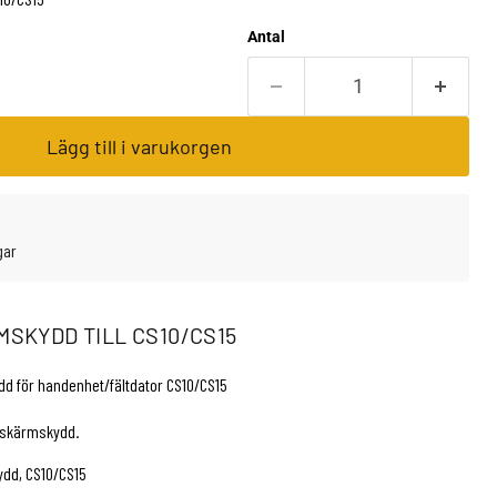
Antal
Lägg till i varukorgen
gar
MSKYDD TILL CS10/CS15
dd för handenhet/fältdator CS10/CS15
 skärmskydd.
ydd, CS10/CS15