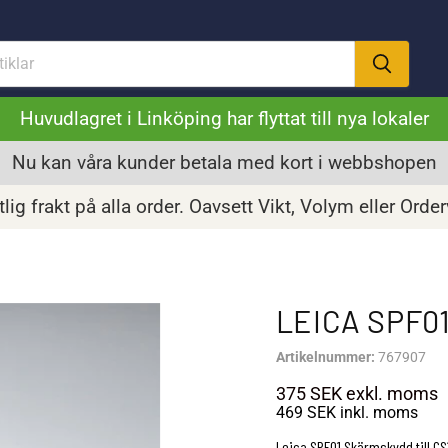
Huvudlagret i Linköping har flyttat till nya lokaler
Nu kan våra kunder betala med kort i webbshopen
lig frakt på alla order. Oavsett Vikt, Volym eller Orde
LEICA SPF0
Artikelnummer:
767907
375 SEK
exkl. moms
469 SEK
inkl. moms
Leica SPF01 Skärmskydd till CS