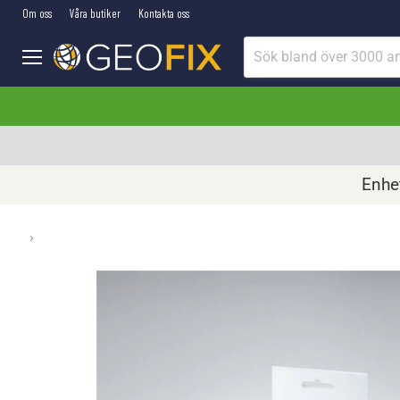
Om oss
Våra butiker
Kontakta oss
Meny
Enhet
›