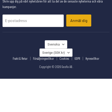
Skriv upp dig på vårt nyhetsbrev för att ta del av de senaste nyheterna och våra
kampanjer.
Anmäl dig
E-postadress
SPRÅK
Svenska
LAND
Sverige
(SEK kr)
Frakt & Retur
Försäljningsvillkor
Cookies
GDPR
Hyresvillkor
Copyright © 2026 Geofix AB .