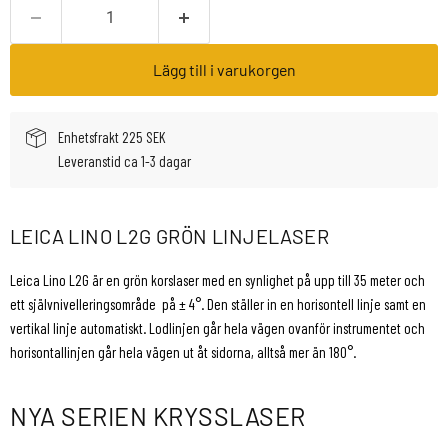
Lägg till i varukorgen
Enhetsfrakt 225 SEK
Leveranstid ca 1-3 dagar
LEICA LINO L2G GRÖN LINJELASER
Leica Lino L2G är en grön korslaser med en synlighet på upp till 35 meter och
ett självnivelleringsområde på ± 4°. Den ställer in en horisontell linje samt en
vertikal linje automatiskt. Lodlinjen går hela vägen ovanför instrumentet och
horisontallinjen går hela vägen ut åt sidorna, alltså mer än 180°.
NYA SERIEN KRYSSLASER