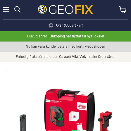
Meny
Visa va
Söka
Över 3000 artiklar!
Huvudlagret i Linköping har flyttat till nya lokaler
Nu kan våra kunder betala med kort i webbshopen
Enhetlig frakt på alla order. Oavsett Vikt, Volym eller Ordervärde
›