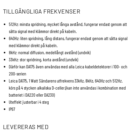
TILLGÄNGLIGA FREKVENSER
512Hz: minsta spridning, mycket långa avstånd, fungerar endast genom att
sätta signal med klämmor direkt på kabeln.
640Hz: liten spridning, lång distans, fungerar endast genom att sätta signal
med klämmor direkt på kabeln.
8kHz: normal diffusion, medellångt avstånd (undvik)
33kHz: stor spridning, korta avstånd (undvik)
Därför kan DA175 även användas med alla Leica kabeldetektorer i 100- och
200-serien
Leica DA175, 1 Watt Sändarens utfrekvens 33kHz, 8kHz, 640Hz och 512Hz.
körs på 4 stycken alkaliska D-celler.(kan inte användas i kombination med
batteriet i DA220 eller DA230)
Uteffekt justerbar i 4 steg
IP67
LEVERERAS MED