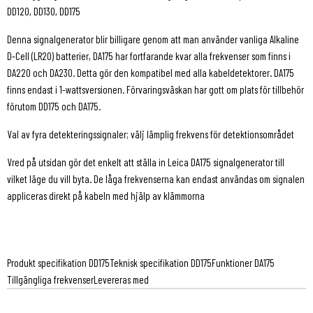
DD120, DD130, DD175
Denna signalgenerator blir billigare genom att man använder vanliga Alkaline
D-Cell (LR20) batterier, DA175 har fortfarande kvar alla frekvenser som finns i
DA220 och DA230. Detta gör den kompatibel med alla kabeldetektorer. DA175
finns endast i 1-wattsversionen. Förvaringsväskan har gott om plats för tillbehör
förutom DD175 och DA175.
Val av fyra detekteringssignaler; välj lämplig frekvens för detektionsområdet
Vred på utsidan gör det enkelt att ställa in Leica DA175 signalgenerator till
vilket läge du vill byta. De låga frekvenserna kan endast användas om signalen
appliceras direkt på kabeln med hjälp av klämmorna
Produkt specifikation DD175
Teknisk specifikation DD175
Funktioner DA175
Tillgängliga frekvenser
Levereras med