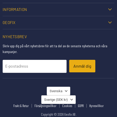
INFORMATION
GEOFIX
NYHETSBREV
Skriv upp dig på vårt nyhetsbrev för att ta del av de senaste nyheterna och våra
kampanjer.
Anmäl dig
E-postadress
SPRÅK
Svenska
LAND
Sverige
(SEK kr)
Frakt & Retur
Försäljningsvillkor
Cookies
GDPR
Hyresvillkor
Copyright © 2026 Geofix AB .