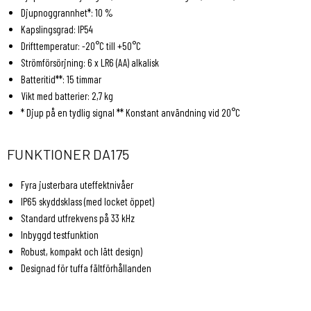
Djupnoggrannhet*: 10 %
Kapslingsgrad: IP54
Drifttemperatur: -20°C till +50°C
Strömförsörjning: 6 x LR6 (AA) alkalisk
Batteritid**: 15 timmar
Vikt med batterier: 2,7 kg
* Djup på en tydlig signal ** Konstant användning vid 20°C
FUNKTIONER DA175
Fyra justerbara uteffektnivåer
IP65 skyddsklass (med locket öppet)
Standard utfrekvens på 33 kHz
Inbyggd testfunktion
Robust, kompakt och lätt design)
Designad för tuffa fältförhållanden