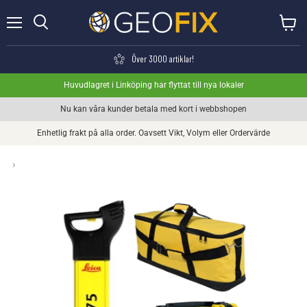
Meny
Visa va
Söka
Över 3000 artiklar!
Huvudlagret i Linköping har flyttat till nya lokaler
Nu kan våra kunder betala med kort i webbshopen
Enhetlig frakt på alla order. Oavsett Vikt, Volym eller Ordervärde
›