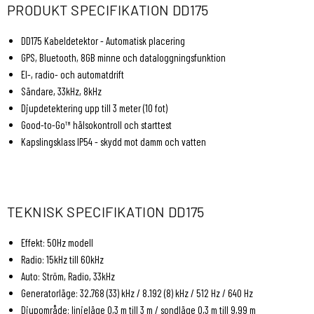
PRODUKT SPECIFIKATION DD175
DD175 Kabeldetektor - Automatisk placering
GPS, Bluetooth, 8GB minne och dataloggningsfunktion
El-, radio- och automatdrift
Sändare, 33kHz, 8kHz
Djupdetektering upp till 3 meter (10 fot)
Good-to-Go™ hälsokontroll och starttest
Kapslingsklass IP54 - skydd mot damm och vatten
TEKNISK SPECIFIKATION DD175
Effekt: 50Hz modell
Radio: 15kHz till 60kHz
Auto: Ström, Radio, 33kHz
Generatorläge: 32.768 (33) kHz / 8.192 (8) kHz / 512 Hz / 640 Hz
Djupområde: linjeläge 0,3 m till 3 m / sondläge 0,3 m till 9,99 m