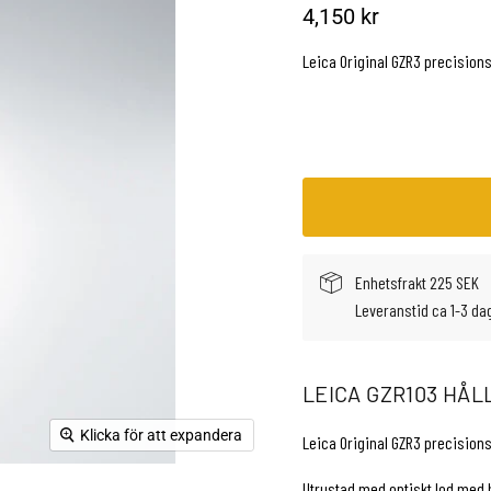
Aktuellt pris
4,150 kr
Leica Original GZR3 precisions
Enhetsfrakt 225 SEK
Leveranstid ca 1-3 da
LEICA GZR103 HÅL
Klicka för att expandera
Leica Original GZR3 precisions
Utrustad med optiskt lod med 