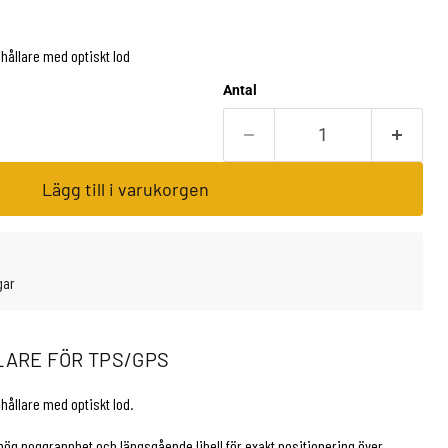
hållare med optiskt lod
Antal
Lägg till i varukorgen
gar
LARE FÖR TPS/GPS
hållare med optiskt lod.
hög noggrannhet och längsgående libell för exakt positionering över