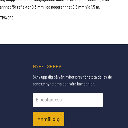
nnhet för reflektor 0,3 mm, lod noggrannhet 0,5 mm vid 1,5 m.
, TPS/GPS
NYHETSBREV
Skriv upp dig på vårt nyhetsbrev för att ta del av de
senaste nyheterna och våra kampanjer.
E-postadress
Anmäl dig