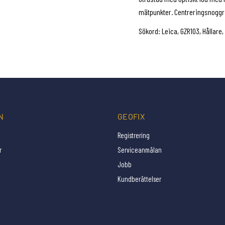
mätpunkter. Centreringsnoggra
Sökord: Leica, GZR103, Hållare
N
GEOFIX
Registrering
r
Serviceanmälan
Jobb
Kundberättelser