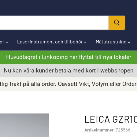
ror
Laserinstrument och tillbehör
Mätutrustning
Huvudlagret i Linköping har flyttat till nya lokaler
Nu kan våra kunder betala med kort i webbshopen
lig frakt på alla order. Oavsett Vikt, Volym eller Orde
LEICA GZR1
Artikelnummer:
725566