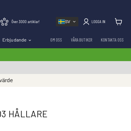
Över 3000 artiklar!
LOGGA IN
SV
Visa varu
Erbjudande
OM OSS
VÅRA BUTIKER
KONTAKTA OSS
rvärde
03 HÅLLARE