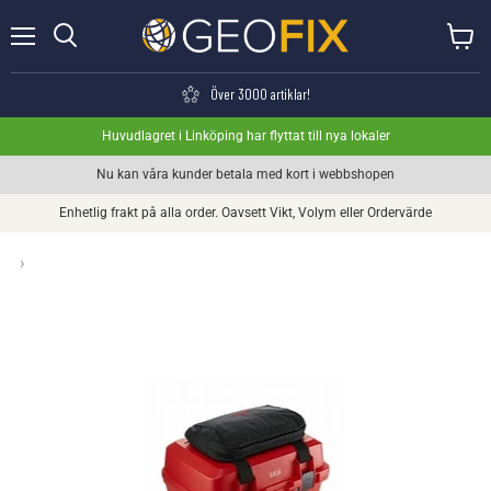
Meny
Visa va
Söka
Över 3000 artiklar!
Huvudlagret i Linköping har flyttat till nya lokaler
Nu kan våra kunder betala med kort i webbshopen
Enhetlig frakt på alla order. Oavsett Vikt, Volym eller Ordervärde
›