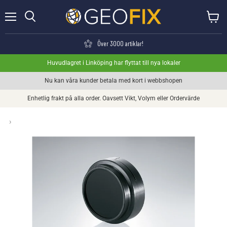
Meny
Visa va
Söka
Över 3000 artiklar!
Huvudlagret i Linköping har flyttat till nya lokaler
Nu kan våra kunder betala med kort i webbshopen
Enhetlig frakt på alla order. Oavsett Vikt, Volym eller Ordervärde
›