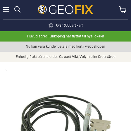
Meny
Visa va
Söka
Över 3000 artiklar!
Huvudlagret i Linköping har flyttat till nya lokaler
Nu kan våra kunder betala med kort i webbshopen
Enhetlig frakt på alla order. Oavsett Vikt, Volym eller Ordervärde
›