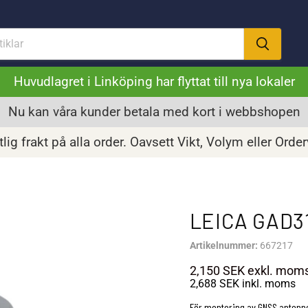
Huvudlagret i Linköping har flyttat till nya lokaler
Nu kan våra kunder betala med kort i webbshopen
lig frakt på alla order. Oavsett Vikt, Volym eller Orde
LEICA GAD
Artikelnummer:
667217
2,150 SEK
exkl. mom
2,688 SEK
inkl. moms
För montering av GNSS antenner