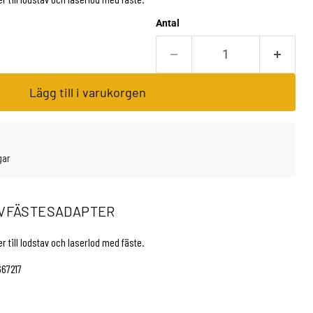
Antal
Lägg till i varukorgen
gar
UVFÄSTESADAPTER
 till lodstav och laserlod med fäste.
667217