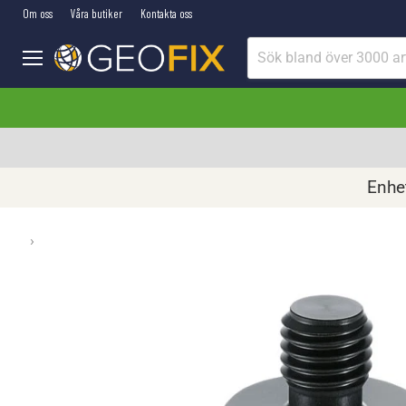
Om oss
Våra butiker
Kontakta oss
Meny
Enhet
›