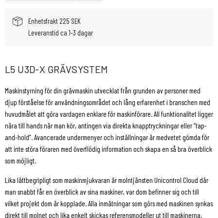
Enhetsfrakt 225 SEK
Leveranstid ca 1-3 dagar
L5 U3D-X GRÄVSYSTEM
Maskinstyrning för din grävmaskin utvecklat från grunden av personer med
djup förståelse för användningsområdet och lång erfarenhet i branschen med
huvudmålet att göra vardagen enklare för maskinförare. All funktionalitet ligger
nära till hands när man kör, antingen via direkta knapptryckningar eller ”tap-
and-hold”. Avancerade undermenyer och inställningar är medvetet gömda för
att inte störa föraren med överflödig information och skapa en så bra överblick
som möjligt.
Lika lättbegripligt som maskinmjukvaran är molntjänsten Unicontrol Cloud där
man snabbt får en överblick av sina maskiner, var dom befinner sig och till
vilket projekt dom är kopplade. Alla inmätningar som görs med maskinen synkas
direkt till molnet och lika enkelt skickas referensmodeller ut till maskinerna.