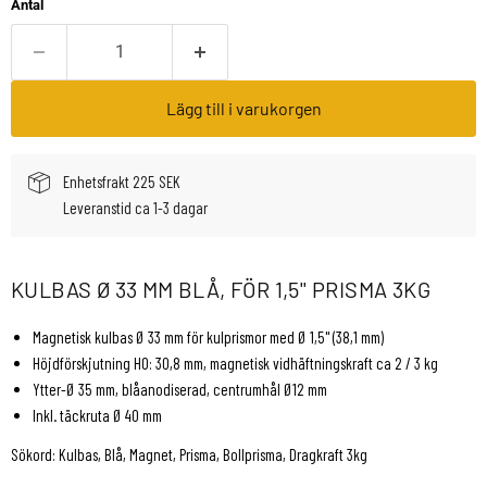
Antal
Lägg till i varukorgen
Enhetsfrakt 225 SEK
Leveranstid ca 1-3 dagar
KULBAS Ø 33 MM BLÅ, FÖR 1,5'' PRISMA 3KG
Magnetisk kulbas Ø 33 mm för kulprismor med Ø 1,5'' (38,1 mm)
Höjdförskjutning HO: 30,8 mm, magnetisk vidhäftningskraft ca 2 / 3 kg
Ytter-Ø 35 mm, blåanodiserad, centrumhål Ø12 mm
Inkl. täckruta Ø 40 mm
Sökord: Kulbas, Blå, Magnet, Prisma, Bollprisma, Dragkraft 3kg