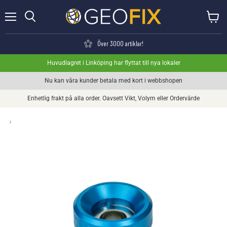
Meny
Visa va
Söka
Över 3000 artiklar!
Huvudlagret i Linköping har flyttat till nya lokaler
Nu kan våra kunder betala med kort i webbshopen
Enhetlig frakt på alla order. Oavsett Vikt, Volym eller Ordervärde
›