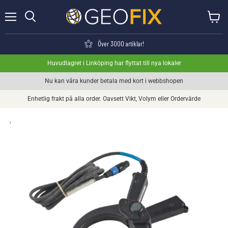
Meny
Visa va
Söka
Över 3000 artiklar!
Huvudlagret i Linköping har flyttat till nya lokaler
Nu kan våra kunder betala med kort i webbshopen
Enhetlig frakt på alla order. Oavsett Vikt, Volym eller Ordervärde
›