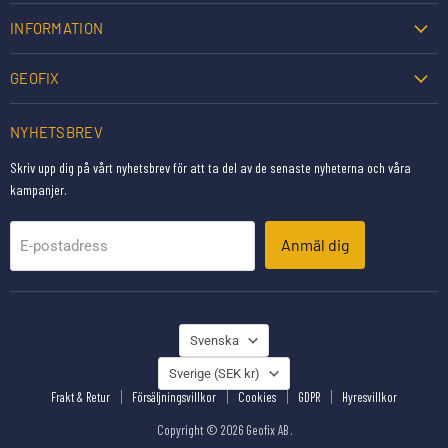
INFORMATION
GEOFIX
NYHETSBREV
Skriv upp dig på vårt nyhetsbrev för att ta del av de senaste nyheterna och våra
kampanjer.
Anmäl dig
E-postadress
SPRÅK
Svenska
LAND
Sverige
(SEK kr)
Frakt & Retur
Försäljningsvillkor
Cookies
GDPR
Hyresvillkor
Copyright © 2026 Geofix AB .