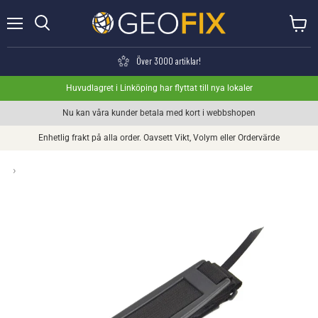
Meny
Visa va
Söka
Över 3000 artiklar!
Huvudlagret i Linköping har flyttat till nya lokaler
Nu kan våra kunder betala med kort i webbshopen
Enhetlig frakt på alla order. Oavsett Vikt, Volym eller Ordervärde
›