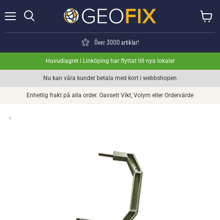
Meny
Visa va
Söka
Över 3000 artiklar!
Huvudlagret i Linköping har flyttat till nya lokaler
Nu kan våra kunder betala med kort i webbshopen
Enhetlig frakt på alla order. Oavsett Vikt, Volym eller Ordervärde
›