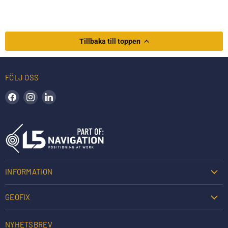
Tillbaka till toppen
FÖLJ OSS
Hitta oss på Facebook
Hitta oss på Instagram
Hitta oss på LinkedIn
INFORMATION
GEOFIX
NYHETSBREV