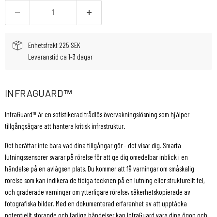
Enhetsfrakt 225 SEK
Leveranstid ca 1-3 dagar
INFRAGUARD™
InfraGuard™ är en sofistikerad trådlös övervakningslösning som hjälper
tillgångsägare att hantera kritisk infrastruktur.
Det berättar inte bara vad dina tillgångar gör - det visar dig. Smarta
lutningssensorer svarar på rörelse för att ge dig omedelbar inblick i en
händelse på en avlägsen plats. Du kommer att få varningar om småskalig
rörelse som kan indikera de tidiga tecknen på en lutning eller strukturellt fel,
och graderade varningar om ytterligare rörelse, säkerhetskopierade av
fotografiska bilder. Med en dokumenterad erfarenhet av att upptäcka
potentiellt störande och farliga händelser kan InfraGuard vara dina ögon och