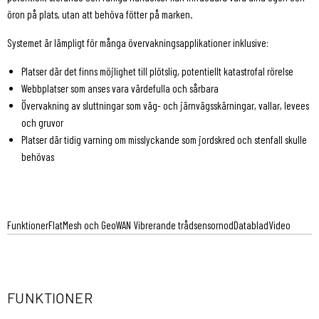
öron på plats, utan att behöva fötter på marken.
Systemet är lämpligt för många övervakningsapplikationer inklusive:
Platser där det finns möjlighet till plötslig, potentiellt katastrofal rörelse
Webbplatser som anses vara värdefulla och sårbara
Övervakning av sluttningar som väg- och järnvägsskärningar, vallar, levees
och gruvor
Platser där tidig varning om misslyckande som jordskred och stenfall skulle
behövas
Funktioner
FlatMesh och GeoWAN Vibrerande trådsensornod
Datablad
Video
FUNKTIONER