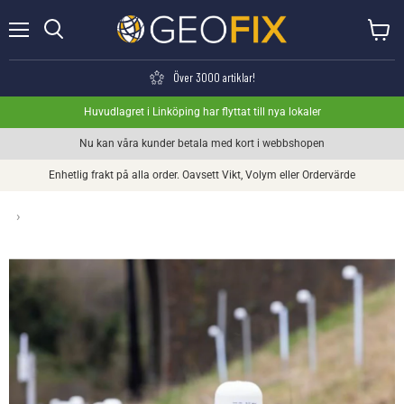
Meny
Visa va
Söka
Över 3000 artiklar!
Huvudlagret i Linköping har flyttat till nya lokaler
Nu kan våra kunder betala med kort i webbshopen
Enhetlig frakt på alla order. Oavsett Vikt, Volym eller Ordervärde
›