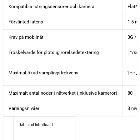
Kompatibla lutningssensorer och kamera
FlatMe
Förväntad latens
1-5 m
Krav på mobilnät
3G / 
Tröskelvärde för plötslig rörelsedetektering
1°/se
Maximal ökad samplingsfrekvens
1 minut
Maximalt antal noder i nätverket (inklusive kameror)
80
Varningsnivåer
3 nivå
Datablad InfraGuard