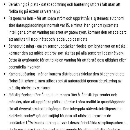
Beräkning på plats - databedömning och hantering utförs i fält utan att
förlita sig på extern serveranalys
Responsiva larm - för att spara ström och upprätthålla systemets autonomi
sker datauppladdningar normalt var 15: e minut. Men genom systemets
intelligens, om en varning tas emot av gatewayen, kommer den omedelbart
att ansluta till mobilnätet och ladda upp dess data
Sensorutlösning - om en sensor upptäcker rörelse som bryter mot en tröskel
kommer den att utlösa ett prov som ska tas på alla sensorer i dess nätverk.
Detta är avgörande för att tolka en varning för att förstå dess giltighet eller
potentiella inverkan
Kamerautlösning - när en kamera distribueras skickar den bilder enligt ett
förinställt schema, men utlöses också automatiskt genom detektering av
plötslig rörelse av sensorer
Plötslig rörelse - förmågan att inte bara förstå långsiktiga trender och
mönster, utan att upptäcka plötslig rörelse i nära realtid är grundläggande
för att övervaka kritiska tillgångar. Den inbyggda nätverksintelligensen i
FlatMesh-noder™ gör det möjligt för dem att utlösa ett prov om de
upptäcker 1 °/sekunds lutning, oavsett deras förinställda samplingsschema.
Detta resulterar i en hög grad av förtroende för att en plötslig händelse