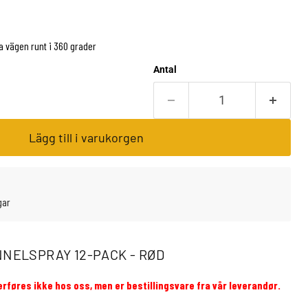
 vägen runt i 360 grader
Antal
Lägg till i varukorgen
gar
NNELSPRAY 12-PACK - RØD
rføres ikke hos oss, men er bestillingsvare fra vår leverandør.