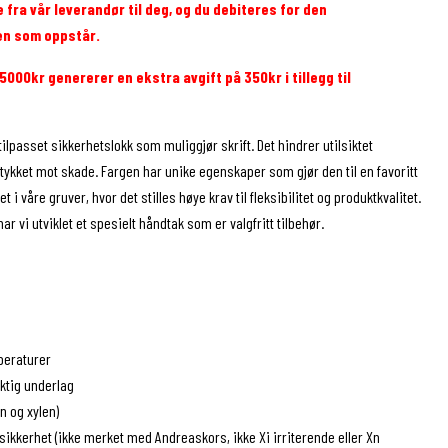
fra vår leverandør til deg, og du debiteres for den
en som oppstår.
5000kr genererer en ekstra avgift på 350kr i tillegg til
ilpasset sikkerhetslokk som muliggjør skrift. Det hindrer utilsiktet
ykket mot skade. Fargen har unike egenskaper som gjør den til en favoritt
 i våre gruver, hvor det stilles høye krav til fleksibilitet og produktkvalitet.
 vi utviklet et spesielt håndtak som er valgfritt tilbehør.
peraturer
ktig underlag
n og xylen)
sikkerhet (ikke merket med Andreaskors, ikke Xi irriterende eller Xn