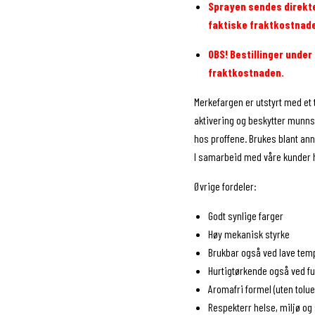
Sprayen sendes direkte 
faktiske fraktkostnad
OBS! Bestillinger under 
fraktkostnaden.
Merkefargen er utstyrt med et t
aktivering og beskytter munnst
hos proffene. Brukes blant annet
I samarbeid med våre kunder har
Øvrige fordeler:
Godt synlige farger
Høy mekanisk styrke
Brukbar også ved lave tem
Hurtigtørkende også ved fu
Aromafri formel (uten tolue
Respekterr helse, miljø og 