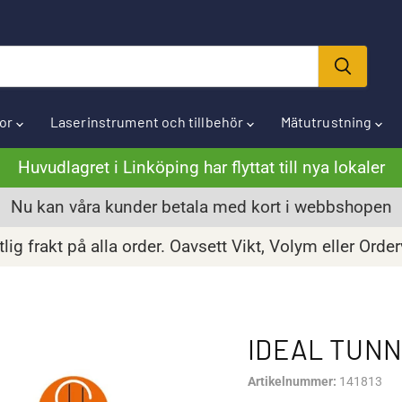
ror
Laserinstrument och tillbehör
Mätutrustning
Huvudlagret i Linköping har flyttat till nya lokaler
Nu kan våra kunder betala med kort i webbshopen
lig frakt på alla order. Oavsett Vikt, Volym eller Orde
IDEAL TUNN
Artikelnummer:
141813