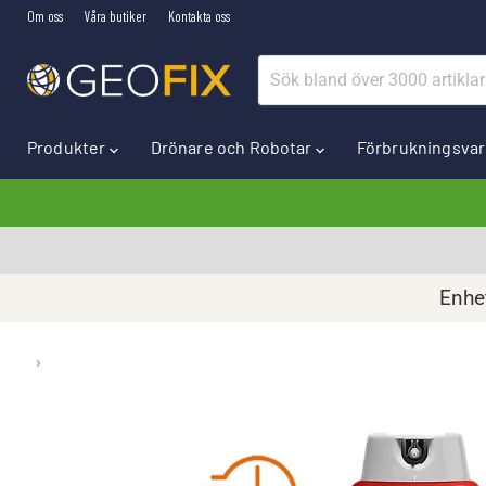
Om oss
Våra butiker
Kontakta oss
Produkter
Drönare och Robotar
Förbrukningsva
Enhet
›