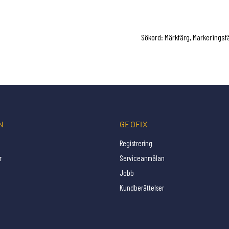
Sökord: Märkfärg, Markeringsf
N
GEOFIX
Registrering
r
Serviceanmälan
Jobb
Kundberättelser