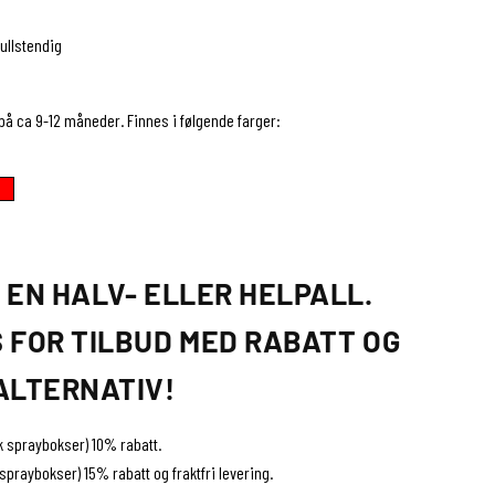
ullstendig
på ca 9-12 måneder. Finnes i følgende farger:
 EN HALV- ELLER HELPALL.
 FOR TILBUD MED RABATT OG
ALTERNATIV!
tk spraybokser) 10% rabatt.
 spraybokser) 15% rabatt og fraktfri levering.