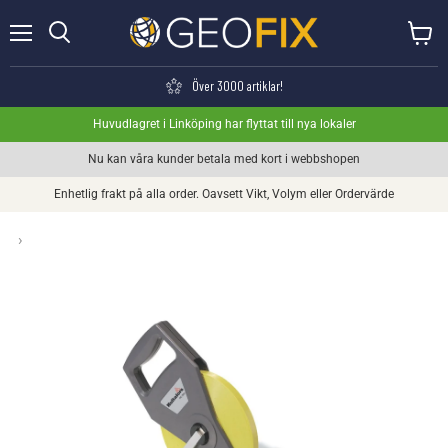
Meny
Visa va
Söka
Över 3000 artiklar!
Huvudlagret i Linköping har flyttat till nya lokaler
Nu kan våra kunder betala med kort i webbshopen
Enhetlig frakt på alla order. Oavsett Vikt, Volym eller Ordervärde
›