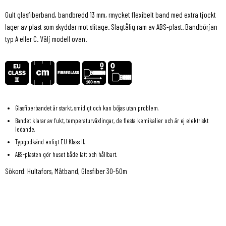
Gult glasfiberband, bandbredd 13 mm, rmycket flexibelt band med extra tjockt
lager av plast som skyddar mot slitage. Slagtålig ram av ABS-plast. Bandbörjan
typ A eller C. Välj modell ovan.
Glasfiberbandet är starkt, smidigt och kan böjas utan problem.
Bandet klarar av fukt, temperaturväxlingar, de flesta kemikalier och är ej elektriskt
ledande.
Typgodkänd enligt EU Klass II.
ABS-plasten gör huset både lätt och hållbart.
Sökord: Hultafors, Mätband, Glasfiber 30-50m