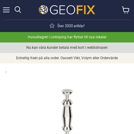
Meny
Visa va
Söka
Över 3000 artiklar!
Huvudlagret i Linköping har flyttat till nya lokaler
Nu kan våra kunder betala med kort i webbshopen
Enhetlig frakt på alla order. Oavsett Vikt, Volym eller Ordervärde
›