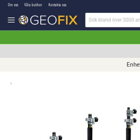
Om oss
Våra butiker
Kontakta oss
Meny
Enhet
›