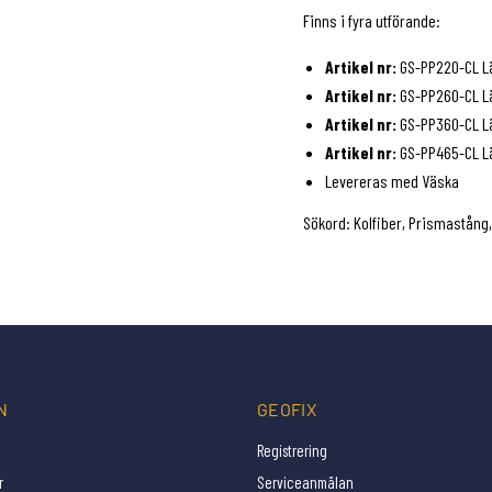
Finns i fyra utförande:
Artikel nr:
GS-PP220-CL Lä
Artikel nr:
GS-PP260-CL Lä
Artikel nr:
GS-PP360-CL Lä
Artikel nr:
GS-PP465-CL Lä
Levereras med Väska
Sökord: Kolfiber, Prismastång, 
N
GEOFIX
Registrering
r
Serviceanmälan