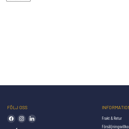
FÖLJ OSS
INFORMATIO
Hitta oss på Facebook
Hitta oss på Instagram
Hitta oss på LinkedIn
Frakt & Retur
Försäljningsvillko