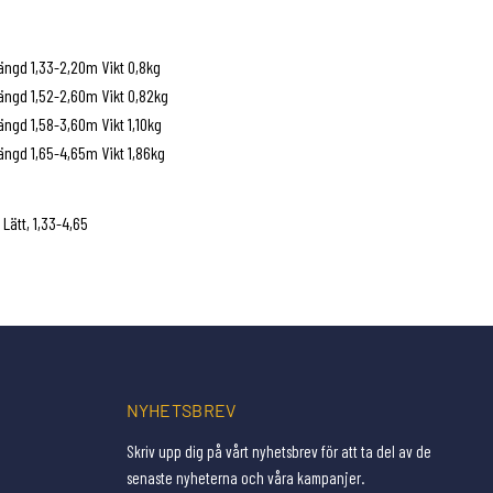
ngd 1,33-2,20m Vikt 0,8kg
ngd 1,52-2,60m Vikt 0,82kg
ngd 1,58-3,60m Vikt 1,10kg
ngd 1,65-4,65m Vikt 1,86kg
Lätt, 1,33-4,65
NYHETSBREV
Skriv upp dig på vårt nyhetsbrev för att ta del av de
senaste nyheterna och våra kampanjer.