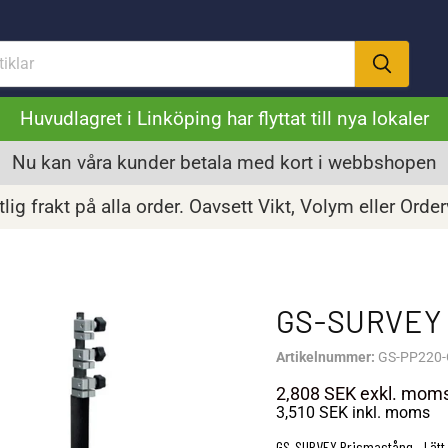
Huvudlagret i Linköping har flyttat till nya lokaler
Nu kan våra kunder betala med kort i webbshopen
lig frakt på alla order. Oavsett Vikt, Volym eller Orde
GS-SURVEY
Artikelnummer:
GS-PP220-
2,808 SEK
exkl. mom
3,510 SEK
inkl. moms
GS-SURVEY Prismastång - Lätt 