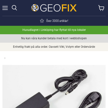
Meny
Visa va
Söka
Över 3000 artiklar!
Huvudlagret i Linköping har flyttat till nya lokaler
Nu kan våra kunder betala med kort i webbshopen
Enhetlig frakt på alla order. Oavsett Vikt, Volym eller Ordervärde
›