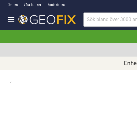
Om oss
Våra butiker
Kontakta oss
Meny
Enhet
›