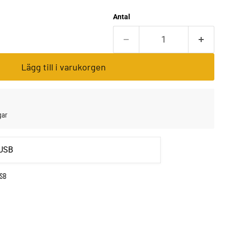
Antal
Lägg till i varukorgen
gar
USB
USB