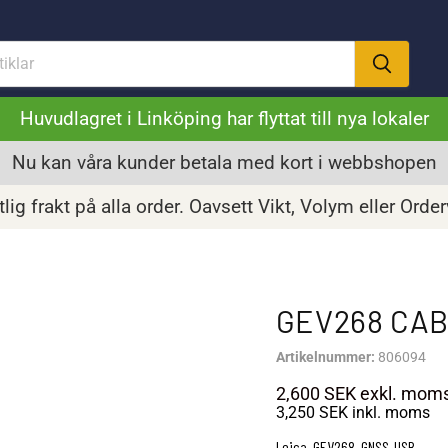
Huvudlagret i Linköping har flyttat till nya lokaler
Nu kan våra kunder betala med kort i webbshopen
lig frakt på alla order. Oavsett Vikt, Volym eller Orde
GEV268 CA
Artikelnummer:
806094
2,600 SEK
exkl. mom
3,250 SEK
inkl. moms
Leica, GEV268, GNSS-USB