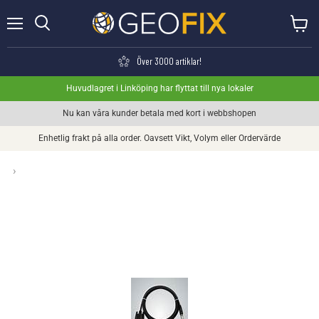
Meny
Visa va
Söka
Över 3000 artiklar!
Huvudlagret i Linköping har flyttat till nya lokaler
Nu kan våra kunder betala med kort i webbshopen
Enhetlig frakt på alla order. Oavsett Vikt, Volym eller Ordervärde
›