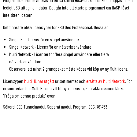
Program licensen levereras på ett så kallad HASP-lås som enkelt pluggas in i ett
ledigt USB uttag i din dator. Det går inte att starta programmet om HASP-låset
inte sitter i datorn.
Det finns tre olika licenstyper för SBG Geo Professional. Dessa är:
Singel HL - Licens för en singel användare
Singel Network - Licens för en nätverksanvändare
Multi Network - Licenser för flera singel användare eller flera
nätverksanvändare.
Observera: att minst 2 grundpaket måste köpas vid köp av ny Multilicens.
Licenstypen
Multi HL har utgått
ur sortimentet och
ersätts av Multi Network
. För
er som redan har Multi HL och vill förnya licensen, kontakta oss med länken
"Fråga om denna produkt" ovan.
Sökord: GEO Tunnelmodul, Separat modul, Program, SBG, 761453