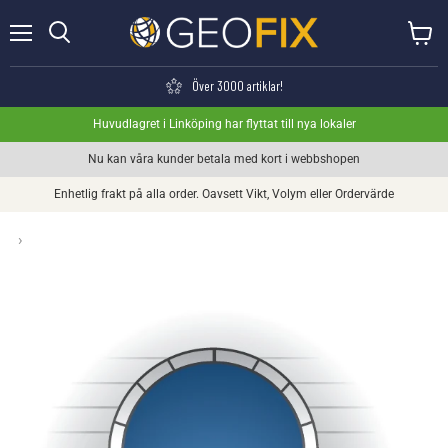
Meny
Visa va
Söka
Över 3000 artiklar!
Huvudlagret i Linköping har flyttat till nya lokaler
Nu kan våra kunder betala med kort i webbshopen
Enhetlig frakt på alla order. Oavsett Vikt, Volym eller Ordervärde
›