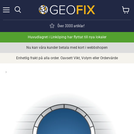
Meny
Visa va
Söka
Över 3000 artiklar!
Huvudlagret i Linköping har flyttat till nya lokaler
Nu kan våra kunder betala med kort i webbshopen
Enhetlig frakt på alla order. Oavsett Vikt, Volym eller Ordervärde
›