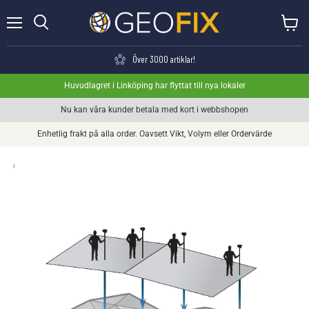
Meny
Visa va
Söka
Över 3000 artiklar!
Huvudlagret i Linköping har flyttat till nya lokaler
Nu kan våra kunder betala med kort i webbshopen
Enhetlig frakt på alla order. Oavsett Vikt, Volym eller Ordervärde
›