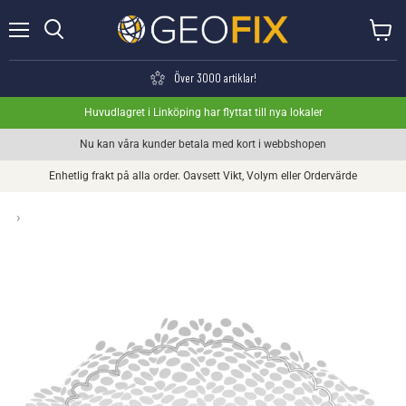
Meny
Visa va
Söka
Över 3000 artiklar!
Huvudlagret i Linköping har flyttat till nya lokaler
Nu kan våra kunder betala med kort i webbshopen
Enhetlig frakt på alla order. Oavsett Vikt, Volym eller Ordervärde
›