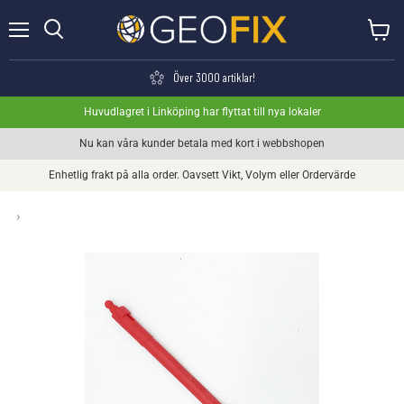
Meny
Visa va
Söka
Över 3000 artiklar!
Huvudlagret i Linköping har flyttat till nya lokaler
Nu kan våra kunder betala med kort i webbshopen
Enhetlig frakt på alla order. Oavsett Vikt, Volym eller Ordervärde
›