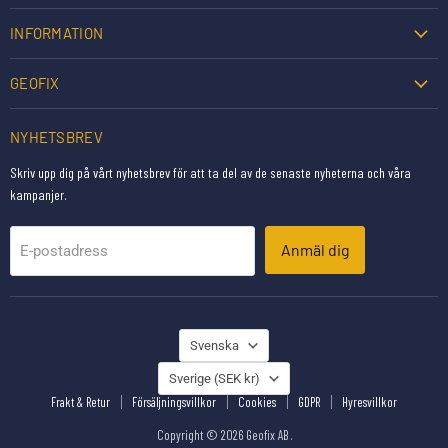
INFORMATION
GEOFIX
NYHETSBREV
Skriv upp dig på vårt nyhetsbrev för att ta del av de senaste nyheterna och våra
kampanjer.
Anmäl dig
E-postadress
SPRÅK
Svenska
LAND
Sverige
(SEK kr)
Frakt & Retur
Försäljningsvillkor
Cookies
GDPR
Hyresvillkor
Copyright © 2026 Geofix AB .