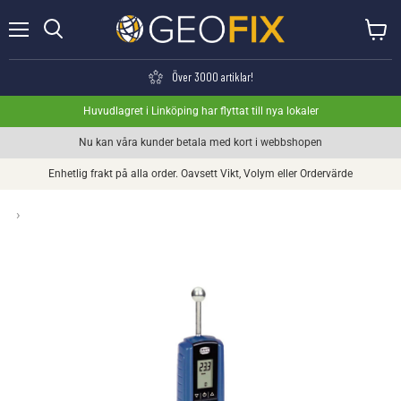
Meny
Visa va
Söka
Över 3000 artiklar!
Huvudlagret i Linköping har flyttat till nya lokaler
Nu kan våra kunder betala med kort i webbshopen
Enhetlig frakt på alla order. Oavsett Vikt, Volym eller Ordervärde
›