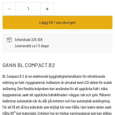
Lägg till i varukorgen
Enhetsfrakt 225 SEK
Leveranstid ca 1-3 dagar
GANN BL COMPACT B2
BL Compact B 2 är en elektronisk byggfuktighetsindikator för oförstörande
mätning av fukt i byggmaterial. Indikatorn är utrustad med LCD-skärm för snabb
avläsning. Den flexibla kulproben kan användas för att upptäcka fukt i olika
byggmaterial, samt att upptäcka fuktskillnader i väggar, tak och golv. Mätaren
kalibrerar automatisk när du slår på enheten och har automatisk avstängning.
För att få ett så bra mätvärde som möjligt bör man hålla i den bakre delen samt
hålla 90° mot materialet. Enheten har en hörbar varningssignal som kan ställas