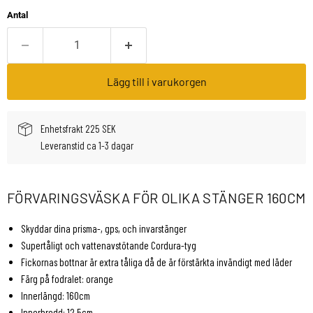
Antal
Lägg till i varukorgen
Enhetsfrakt 225 SEK
Leveranstid ca 1-3 dagar
FÖRVARINGSVÄSKA FÖR OLIKA STÄNGER 160CM
Skyddar dina prisma-, gps, och invarstänger
Supertåligt och vattenavstötande Cordura-tyg
Fickornas bottnar är extra tåliga då de är förstärkta invändigt med läder
Färg på fodralet: orange
Innerlängd: 160cm
Innerbredd: 12,5cm