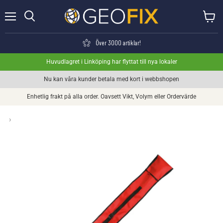
Meny
Visa va
Söka
Över 3000 artiklar!
Huvudlagret i Linköping har flyttat till nya lokaler
Nu kan våra kunder betala med kort i webbshopen
Enhetlig frakt på alla order. Oavsett Vikt, Volym eller Ordervärde
›