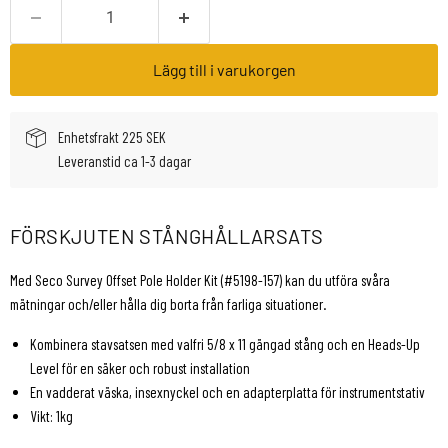
Lägg till i varukorgen
Enhetsfrakt 225 SEK
Leveranstid ca 1-3 dagar
FÖRSKJUTEN STÅNGHÅLLARSATS
Med Seco Survey Offset Pole Holder Kit (#5198-157) kan du utföra svåra
mätningar och/eller hålla dig borta från farliga situationer.
Kombinera stavsatsen med valfri 5/8 x 11 gängad stång och en Heads-Up
Level för en säker och robust installation
En vadderat väska, insexnyckel och en adapterplatta för instrumentstativ
Vikt: 1kg