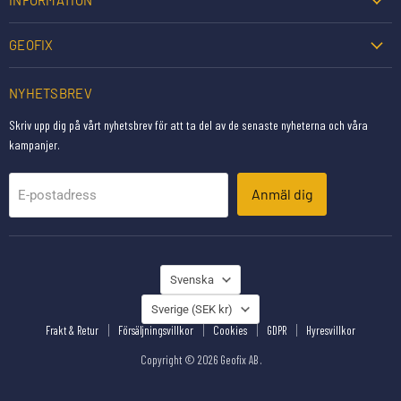
INFORMATION
GEOFIX
NYHETSBREV
Skriv upp dig på vårt nyhetsbrev för att ta del av de senaste nyheterna och våra
kampanjer.
Anmäl dig
E-postadress
SPRÅK
Svenska
LAND
Sverige
(SEK kr)
Frakt & Retur
Försäljningsvillkor
Cookies
GDPR
Hyresvillkor
Copyright © 2026 Geofix AB .