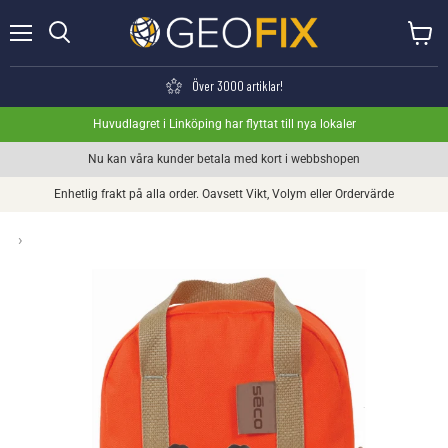
Meny
Visa va
Söka
Över 3000 artiklar!
Huvudlagret i Linköping har flyttat till nya lokaler
Nu kan våra kunder betala med kort i webbshopen
Enhetlig frakt på alla order. Oavsett Vikt, Volym eller Ordervärde
›