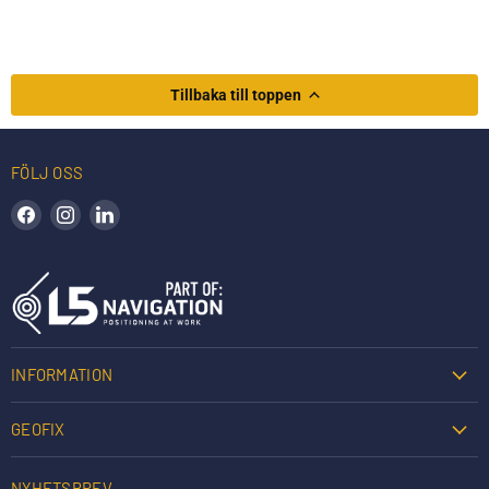
Tillbaka till toppen
FÖLJ OSS
Hitta oss på Facebook
Hitta oss på Instagram
Hitta oss på LinkedIn
INFORMATION
GEOFIX
NYHETSBREV