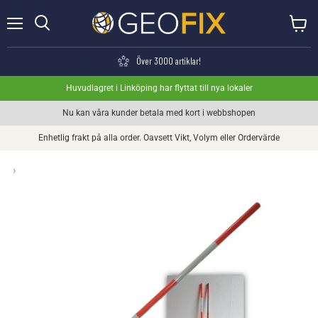
Meny
Visa va
Söka
Över 3000 artiklar!
Huvudlagret i Linköping har flyttat till nya lokaler
Nu kan våra kunder betala med kort i webbshopen
Enhetlig frakt på alla order. Oavsett Vikt, Volym eller Ordervärde
›