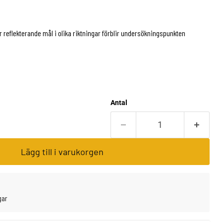
r reflekterande mål i olika riktningar förblir undersökningspunkten
Antal
Lägg till i varukorgen
gar