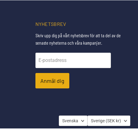
NYHETSBREV
Skriv upp dig på vårt nyhetsbrev för att ta del av de
senaste nyheterna och våra kampanjer.
E-postadress
Anmäl dig
SPRÅK
LAND
Svenska
Sverige
(SEK kr)