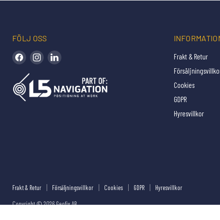
FÖLJ OSS
INFORMATIO
Hitta oss på Facebook
Hitta oss på Instagram
Hitta oss på LinkedIn
Frakt & Retur
Försäljningsvillko
Cookies
GDPR
Hyresvillkor
Frakt & Retur
Försäljningsvillkor
Cookies
GDPR
Hyresvillkor
Copyright © 2026 Geofix AB .