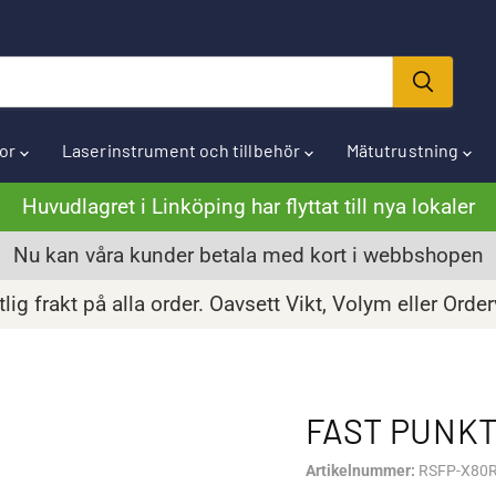
ror
Laserinstrument och tillbehör
Mätutrustning
Huvudlagret i Linköping har flyttat till nya lokaler
Nu kan våra kunder betala med kort i webbshopen
lig frakt på alla order. Oavsett Vikt, Volym eller Orde
FAST PUNK
Artikelnummer:
RSFP-X80