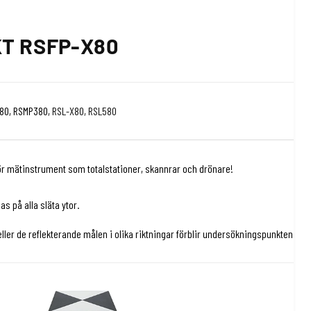
T RSFP-X80
280, RSMP380,
RSL-X80,
RSL580
för mätinstrument som totalstationer, skannrar och drönare!
s på alla släta ytor.
eller de reflekterande målen i olika riktningar förblir undersökningspunkten d