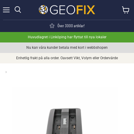
Meny
Visa va
Söka
Över 3000 artiklar!
Huvudlagret i Linköping har flyttat till nya lokaler
Nu kan våra kunder betala med kort i webbshopen
Enhetlig frakt på alla order. Oavsett Vikt, Volym eller Ordervärde
›