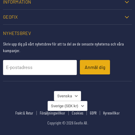
INFORMATION
GEOFIX
NYHETSBREV
Skriv upp dig på vårt nyhetsbrev för att ta del av de senaste nyheterna och våra
kampanjer.
Anmäl dig
E-postadress
SPRÅK
Svenska
LAND
Sverige
(SEK kr)
Frakt & Retur
Försäljningsvillkor
Cookies
GDPR
Hyresvillkor
Copyright © 2026 Geofix AB .