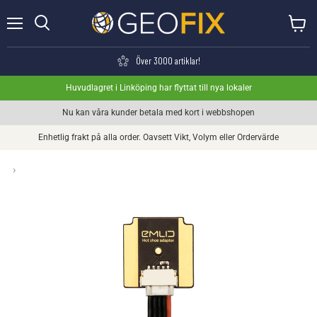
Meny
Visa va
Söka
Över 3000 artiklar!
Huvudlagret i Linköping har flyttat till nya lokaler
Nu kan våra kunder betala med kort i webbshopen
Enhetlig frakt på alla order. Oavsett Vikt, Volym eller Ordervärde
›