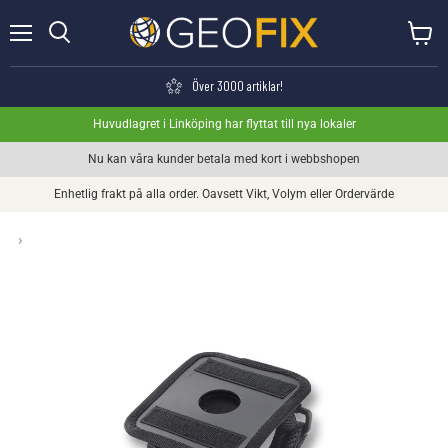
Meny
Visa va
Söka
Över 3000 artiklar!
Huvudlagret i Linköping har flyttat till nya lokaler
Nu kan våra kunder betala med kort i webbshopen
Enhetlig frakt på alla order. Oavsett Vikt, Volym eller Ordervärde
›