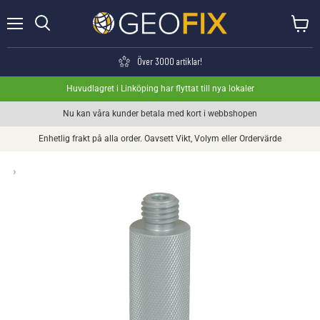
Meny
Visa va
Söka
Över 3000 artiklar!
Huvudlagret i Linköping har flyttat till nya lokaler
Nu kan våra kunder betala med kort i webbshopen
Enhetlig frakt på alla order. Oavsett Vikt, Volym eller Ordervärde
›