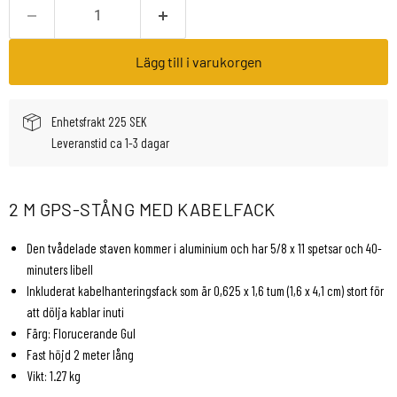
Lägg till i varukorgen
Enhetsfrakt 225 SEK
Leveranstid ca 1-3 dagar
2 M GPS-STÅNG MED KABELFACK
Den tvådelade staven kommer i aluminium och har 5/8 x 11 spetsar och 40-
minuters libell
Inkluderat kabelhanteringsfack som är 0,625 x 1,6 tum (1,6 x 4,1 cm) stort för
att dölja kablar inuti
Färg: Florucerande Gul
Fast höjd 2 meter lång
Vikt: 1.27 kg