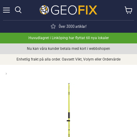
Meny
Visa va
Söka
Över 3000 artiklar!
Huvudlagret i Linköping har flyttat till nya lokaler
Nu kan våra kunder betala med kort i webbshopen
Enhetlig frakt på alla order. Oavsett Vikt, Volym eller Ordervärde
›