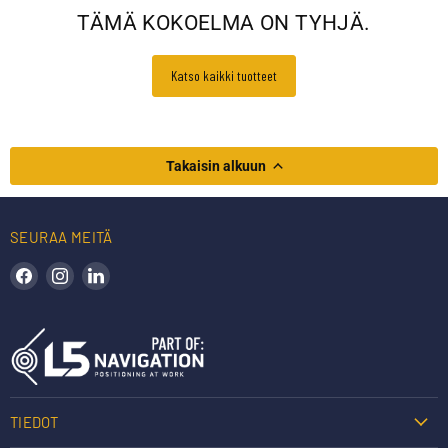
TÄMÄ KOKOELMA ON TYHJÄ.
Katso kaikki tuotteet
Takaisin alkuun
SEURAA MEITÄ
Löydä meidät Facebookista
Löydä meidät Instagramista
Löydä meidät LinkedInistä
TIEDOT