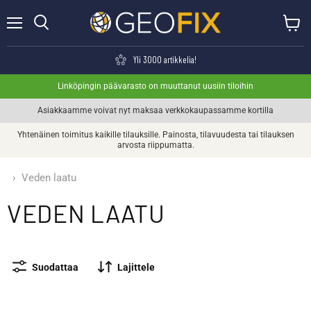
Valikko
Näytä o
Haku
Yli 3000 artikkelia!
Linköpingin päävarasto on muuttanut uusiin tiloihin
Asiakkaamme voivat nyt maksaa verkkokaupassamme kortilla
Yhtenäinen toimitus kaikille tilauksille. Painosta, tilavuudesta tai tilauksen
arvosta riippumatta.
›
Veden laatu
VEDEN LAATU
Suodattaa
Lajittele