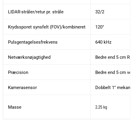
LIDAR-stråler/retur pr. stråle
32/2
Krydssporet synsfelt (FOV)/kombineret
120°
Pulsgentagelsesfrekvens
640 kHz
Netværksnøjagtighed
Bedre end 5 cm R
Præcision
Bedre end 5 cm ved
Kamerasensor
Dobbelt 1'' mekani
2,25 kg
Masse