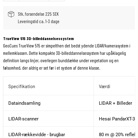
Stk. forsendelse 225 SEK
Leveringstid ca. 1-3 dage
TrueView 515 3D-billeddannelsessystem
GeoCues TrueView 515 er simpelthen det bedst ydende LIDAR/kamerasystem i
mellemklassen. Dette kompakte 3D-billeddannelsessystem har upåklagelig
definition langs linjer, overlegen bunddække under vegetation og en
følsomhed, der aldrig er set før i et system af denne klasse.
Specifikation
Værdi
Dataindsamling
LIDAR + Billeder
LIDAR-scanner
Hesai PandarXT-32
LIDAR-rækkevidde - brugbar
80 m @ 20% reflekt