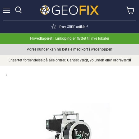
Menu
Se kurv
Søge
Over 3000 artikler!
Hovedlageret i Linköping er flyttet til nye lokaler
Vores kunder kan nu betale med kort i webshoppen
Ensartet forsendelse på alle ordrer. Uanset vægt, volumen eller ordreværdi
›