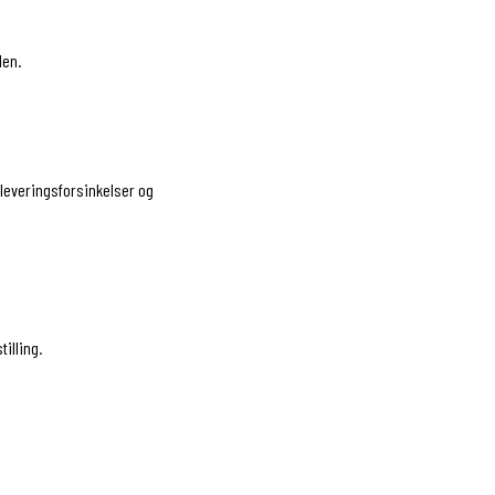
den.
 leveringsforsinkelser og
illing.