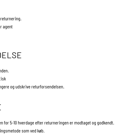
 returnering.
er agent
DELSE
nden.
tisk
angere og udskrive returforsendelsen.
E
den for 5-10 hverdage efter returneringen er modtaget og godkendt.
lingsmetode som ved køb.