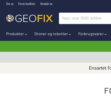
Om os
Vores butikker
Kontakt os
Produkter
Droner og robotter
Forbrugsvarer
Ensartet f
F