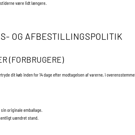
gstiderne være lidt længere.
- OG AFBESTILLINGSPOLITIK
ER (FORBRUGERE)
ortryde dit køb inden for 14 dage efter modtagelsen af ​​varerne, i overensstemm
 sin originale emballage.
sentligt uændret stand.