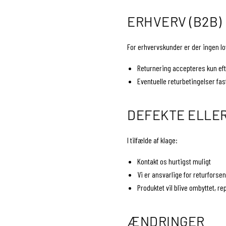
ERHVERV (B2B)
For erhvervskunder er der ingen lo
Returnering accepteres kun efte
Eventuelle returbetingelser fa
DEFEKTE ELLER
I tilfælde af klage:
Kontakt os hurtigst muligt
Vi er ansvarlige for returfors
Produktet vil blive ombyttet, 
ÆNDRINGER