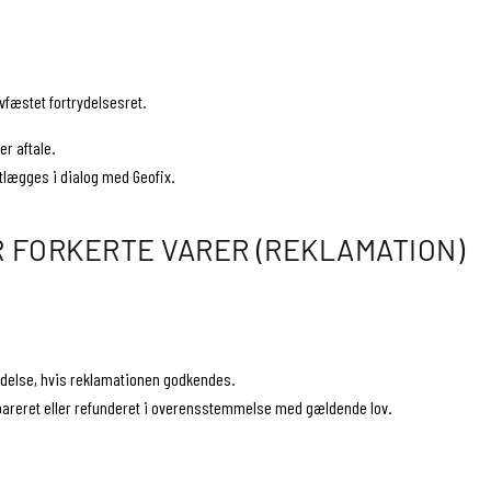
vfæstet fortrydelsesret.
r aftale.
stlægges i dialog med Geofix.
 FORKERTE VARER (REKLAMATION)
endelse, hvis reklamationen godkendes.
repareret eller refunderet i overensstemmelse med gældende lov.