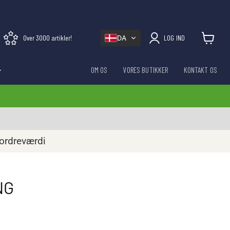
Over 3000 artikler!
LOG IND
DA
Se kurv
OM OS
VORES BUTIKKER
KONTAKT OS
 ordreværdi
NG