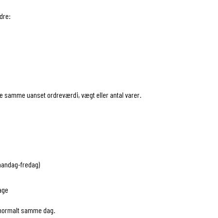
rdre:
 samme uanset ordreværdi, vægt eller antal varer.
mandag-fredag)
age
s normalt samme dag.