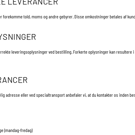
LE LEVERANCER
er forekomme told, moms og andre gebyrer. Disse omkostninger betales af kun
YSNINGER
rrekte leveringsoplysninger ved bestilling. Forkerte oplysninger kan resultere i
RANCER
elig adresse eller ved specialtransport anbefaler vi, at du kontakter os inden best
age (mandag-fredag)