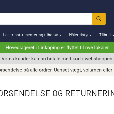
Laserinstrumenter og tilbehør
Måleudstyr
Tilbud
Hovedlageret i Linköping er flyttet til nye lokaler
Vores kunder kan nu betale med kort i webshoppen
orsendelse på alle ordrer. Uanset vægt, volumen eller
ORSENDELSE OG RETURNERI