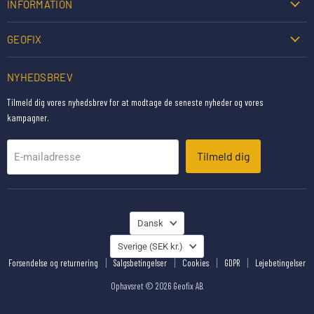
INFORMATION
GEOFIX
NYHEDSBREV
Tilmeld dig vores nyhedsbrev for at modtage de seneste nyheder og vores
kampagner.
Tilmeld dig
E-mailadresse
SPROG
Dansk
JORD
Sverige
(SEK kr.)
Forsendelse og returnering
Salgsbetingelser
Cookies
GDPR
Lejebetingelser
Ophavsret © 2026 Geofix AB.