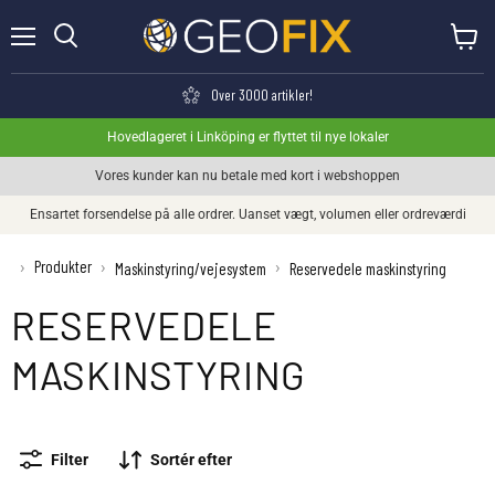
Menu
Se kurv
Søge
Over 3000 artikler!
Hovedlageret i Linköping er flyttet til nye lokaler
Vores kunder kan nu betale med kort i webshoppen
Ensartet forsendelse på alle ordrer. Uanset vægt, volumen eller ordreværdi
Produkter
›
›
›
Maskinstyring/vejesystem
Reservedele maskinstyring
RESERVEDELE
MASKINSTYRING
Filter
Sortér efter