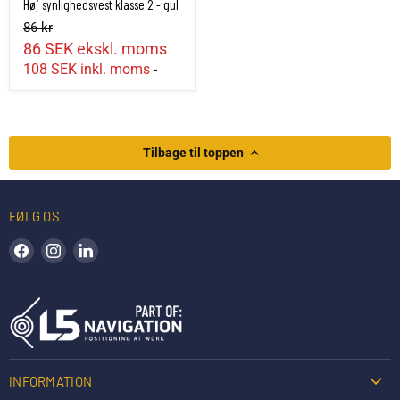
Høj synlighedsvest klasse 2 - gul
86 kr
86 SEK
ekskl. moms
108 SEK
inkl. moms
-
Tilbage til toppen
FØLG OS
Find os på Facebook
Find os på Instagram
Find os på LinkedIn
INFORMATION