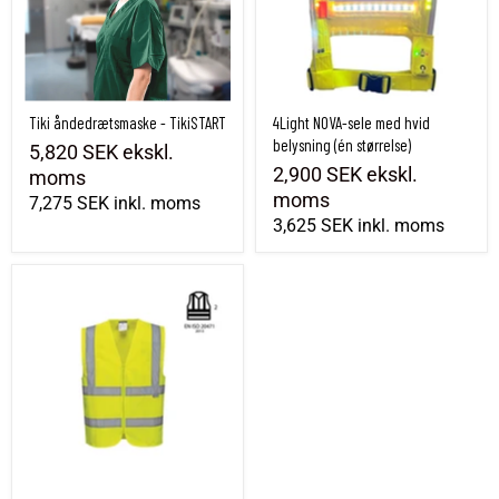
Tiki åndedrætsmaske - TikiSTART
4Light NOVA-sele med hvid
belysning (én størrelse)
5,820 SEK
ekskl.
2,900 SEK
ekskl.
moms
moms
7,275 SEK
inkl. moms
3,625 SEK
inkl. moms
Høj synlighedsvest klasse 2 - gul