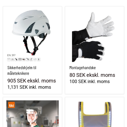
Sikkerhedshjelm til måleteknikere
Montagehandske
Sikkerhedshjelm til
Montagehandske
måleteknikere
80 SEK
ekskl. moms
905 SEK
ekskl. moms
100 SEK
inkl. moms
1,131 SEK
inkl. moms
Tiki åndedrætsmaske - TikiSTART
4Light NOVA-sele med hvid belysning (én s