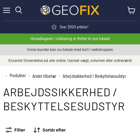
Menu
Se kurv
Søge
Over 3000 artikler!
Hovedlageret i Linköping er flyttet til nye lokaler
Vores kunder kan nu betale med kort i webshoppen
Ensartet forsendelse på alle ordrer. Uanset vægt, volumen eller ordreværdi
Produkter
›
›
›
Andet tilbehør
Arbejdssikkerhed / Beskyttelsesudstyr
ARBEJDSSIKKERHED /
BESKYTTELSESUDSTYR
Filter
Sortér efter