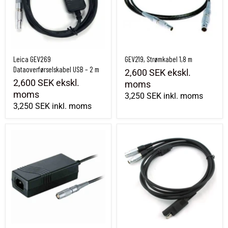
Leica GEV269
GEV219, Strømkabel 1,8 m
Dataoverførselskabel USB – 2 m
2,600 SEK
ekskl.
2,600 SEK
ekskl.
moms
moms
3,250 SEK
inkl. moms
3,250 SEK
inkl. moms
GEV270 Strømforsyningsenhed, TPS/GPS/DNA
GEV215 Y-kabelstyring - Ant. - Batteri