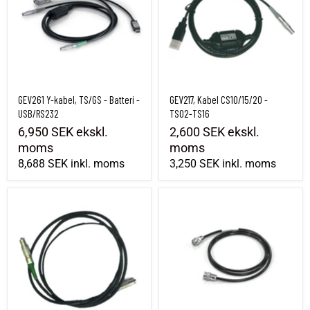
GEV261 Y-kabel, TS/GS - Batteri -
GEV217, Kabel CS10/15/20 -
USB/RS232
TS02-TS16
6,950 SEK
ekskl.
2,600 SEK
ekskl.
moms
moms
8,688 SEK
inkl. moms
3,250 SEK
inkl. moms
GEV237 USB-kabel 1,65 m GS - CS Lemo
GEV238, 1,2 m ekstern antennekabel