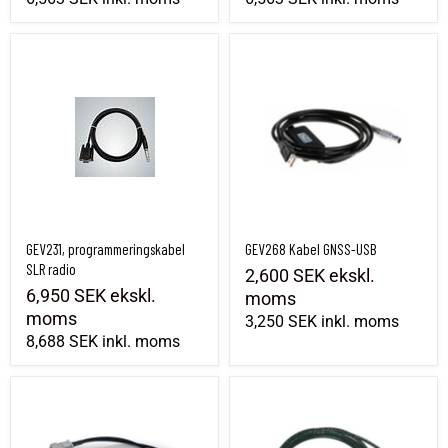
GEV231, programmeringskabel SLR radio
GEV268 Kabel GNSS-USB
GEV231, programmeringskabel
GEV268 Kabel GNSS-USB
SLR radio
2,600 SEK
ekskl.
6,950 SEK
ekskl.
moms
moms
3,250 SEK
inkl. moms
8,688 SEK
inkl. moms
GEV261 Y-kabel, TS/GS - Batteri - USB/RS232
GEV217, Kabel CS10/15/20 - TS02-TS16