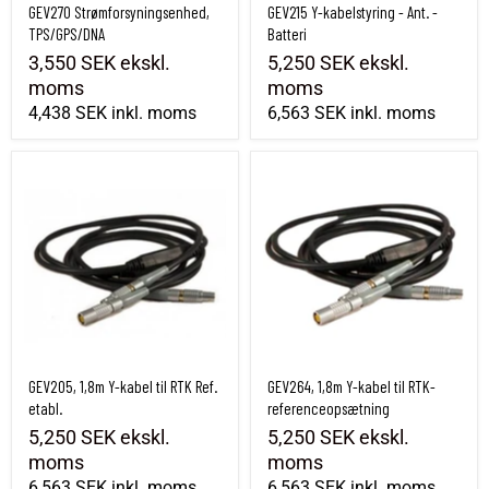
GEV270 Strømforsyningsenhed,
GEV215 Y-kabelstyring - Ant. -
TPS/GPS/DNA
Batteri
3,550 SEK
ekskl.
5,250 SEK
ekskl.
moms
moms
4,438 SEK
inkl. moms
6,563 SEK
inkl. moms
GEV205, 1,8m Y-kabel til RTK Ref. etabl.
GEV264, 1,8m Y-kabel til RTK-referenceop
GEV205, 1,8m Y-kabel til RTK Ref.
GEV264, 1,8m Y-kabel til RTK-
etabl.
referenceopsætning
5,250 SEK
ekskl.
5,250 SEK
ekskl.
moms
moms
6,563 SEK
inkl. moms
6,563 SEK
inkl. moms