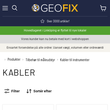
Menu
Se kurv
Søge
Over 3000 artikler!
Hovedlageret i Linköping er flyttet til nye lokaler
Vores kunder kan nu betale med kort i webshoppen
Ensartet forsendelse på alle ordrer. Uanset vægt, volumen eller ordreværdi
Produkter
›
›
›
Tilbehør til måleudstyr
Kabler til instrumenter
KABLER
Filter
Sortér efter
Leica GEV163 Dataoverførselskabel
Leica GEV52 Kabel TPD/DNA 1,8m