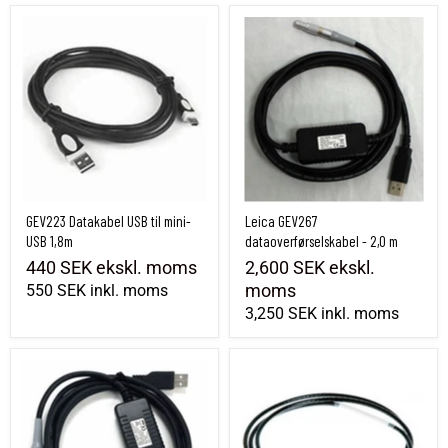
GEV223 Datakabel USB til mini-USB 1,8m
Leica GEV267 dataoverførselskabel - 2,0
GEV223 Datakabel USB til mini-
Leica GEV267
USB 1,8m
dataoverførselskabel - 2,0 m
440 SEK
ekskl. moms
2,600 SEK
ekskl.
moms
550 SEK
inkl. moms
3,250 SEK
inkl. moms
Leica GEV269 Dataoverførselskabel USB – 2 m
GEV219, Strømkabel 1,8 m