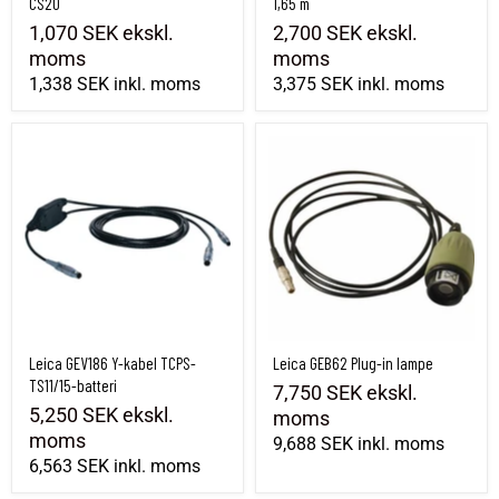
CS20
1,65 m
1,070 SEK
ekskl.
2,700 SEK
ekskl.
moms
moms
1,338 SEK
inkl. moms
3,375 SEK
inkl. moms
Leica GEV186 Y-kabel TCPS-TS11/15-batteri
Leica GEB62 Plug-in lampe
Leica GEV186 Y-kabel TCPS-
Leica GEB62 Plug-in lampe
TS11/15-batteri
7,750 SEK
ekskl.
5,250 SEK
ekskl.
moms
moms
9,688 SEK
inkl. moms
6,563 SEK
inkl. moms