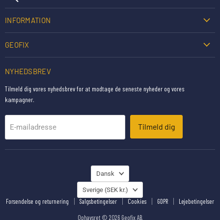
INFORMATION
GEOFIX
NYHEDSBREV
Tilmeld dig vores nyhedsbrev for at modtage de seneste nyheder og vores
kampagner.
Tilmeld dig
E-mailadresse
SPROG
Dansk
JORD
Sverige
(SEK kr.)
Forsendelse og returnering
Salgsbetingelser
Cookies
GDPR
Lejebetingelser
Ophavsret © 2026 Geofix AB.