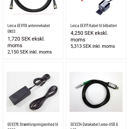
Leica GEV119 antennekabel
Leica GEV71 Kabel til bilbatteri
GNSS
4,250 SEK
ekskl.
1,720 SEK
ekskl.
moms
moms
5,313 SEK
inkl. moms
2,150 SEK
inkl. moms
GEV276 Strømforsyningsenhed til CS20
GEV234 Datakabel Lemo-USB A 1,65 m
GEV276 Strømforsyningsenhed til
GEV234 Datakabel Lemo-USB A