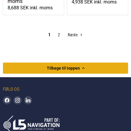
moms
4,938 SEK
inkl. moms
8,688 SEK
inkl. moms
1
2
Næste
Tilbage til toppen
FØLG OS
Find os på Facebook
Find os på Instagram
Find os på LinkedIn